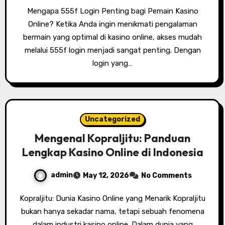
Mengapa 555f Login Penting bagi Pemain Kasino
Online? Ketika Anda ingin menikmati pengalaman
bermain yang optimal di kasino online, akses mudah
melalui 555f login menjadi sangat penting. Dengan
login yang…
Uncategorized
Mengenal Kopraljitu: Panduan
Lengkap Kasino Online di Indonesia
admin
May 12, 2026
No Comments
Kopraljitu: Dunia Kasino Online yang Menarik Kopraljitu
bukan hanya sekadar nama, tetapi sebuah fenomena
dalam industri kasino online. Dalam dunia yang