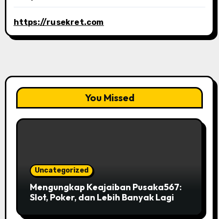
https://rusekret.com
You Missed
Uncategorized
Mengungkap Keajaiban Pusaka567:
Slot, Poker, dan Lebih Banyak Lagi