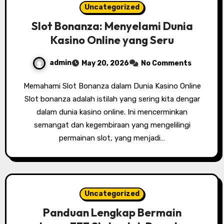
Uncategorized
Slot Bonanza: Menyelami Dunia
Kasino Online yang Seru
admin
May 20, 2026
No Comments
Memahami Slot Bonanza dalam Dunia Kasino Online
Slot bonanza adalah istilah yang sering kita dengar
dalam dunia kasino online. Ini mencerminkan
semangat dan kegembiraan yang mengelilingi
permainan slot, yang menjadi…
Uncategorized
Panduan Lengkap Bermain