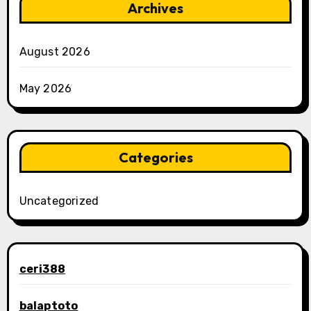
Archives
August 2026
May 2026
Categories
Uncategorized
ceri388
balaptoto