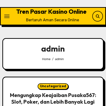
Skip
to
Tren Pasar Kasino Online
content
Bertaruh Aman Secara Online
admin
Home
admin
Uncategorized
Mengungkap Keajaiban Pusaka567:
Slot, Poker, dan Lebih Banyak Lagi